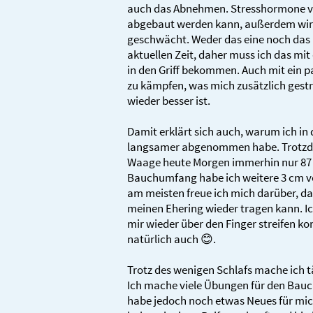
auch das Abnehmen. Stresshormone ver
abgebaut werden kann, außerdem wi
geschwächt. Weder das eine noch das a
aktuellen Zeit, daher muss ich das mi
in den Griff bekommen. Auch mit ein p
zu kämpfen, was mich zusätzlich gestre
wieder besser ist.
Damit erklärt sich auch, warum ich in
langsamer abgenommen habe. Trotzdem
Waage heute Morgen immerhin nur 87 K
Bauchumfang habe ich weitere 3 cm ver
am meisten freue ich mich darüber, da
meinen Ehering wieder tragen kann. Ich
mir wieder über den Finger streifen k
natürlich auch 😊.
Trotz des wenigen Schlafs mache ich tä
Ich mache viele Übungen für den Bauch
habe jedoch noch etwas Neues für mic