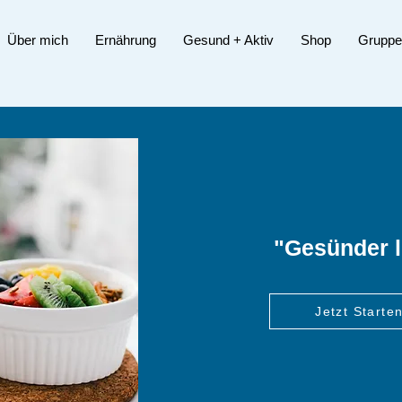
Über mich
Ernährung
Gesund + Aktiv
Shop
Gruppe
"Gesünder l
Jetzt Starten
Jetzt Starten