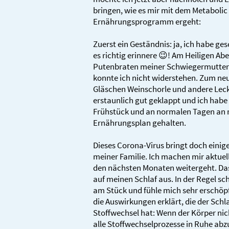
bringen, wie es mir mit dem Metabolic
Ernährungsprogramm ergeht:
Zuerst ein Geständnis: ja, ich habe g
es richtig erinnere 😉! Am Heiligen Ab
Putenbraten meiner Schwiegermutter 
konnte ich nicht widerstehen. Zum ne
Gläschen Weinschorle und andere Leck
erstaunlich gut geklappt und ich hab
Frühstück und an normalen Tagen an 
Ernährungsplan gehalten.
Dieses Corona-Virus bringt doch einig
meiner Familie. Ich machen mir aktuell
den nächsten Monaten weitergeht. Das w
auf meinen Schlaf aus. In der Regel s
am Stück und fühle mich sehr erschöpf
die Auswirkungen erklärt, die der Sch
Stoffwechsel hat: Wenn der Körper ni
alle Stoffwechselprozesse in Ruhe abz