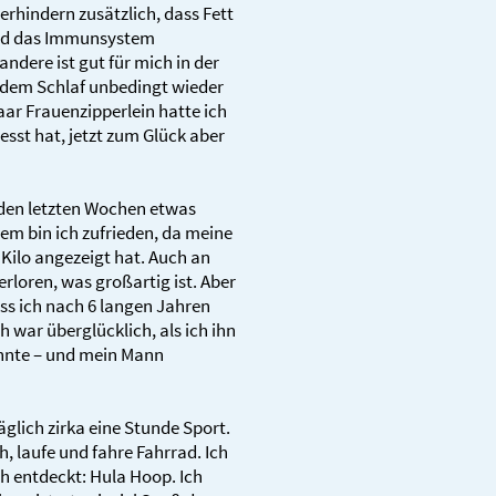
hindern zusätzlich, dass Fett
rd das Immunsystem
ndere ist gut für mich in der
t dem Schlaf unbedingt wieder
aar Frauenzipperlein hatte ich
sst hat, jetzt zum Glück aber
 den letzten Wochen etwas
 bin ich zufrieden, da meine
ilo angezeigt hat. Auch an
loren, was großartig ist. Aber
ss ich nach 6 langen Jahren
 war überglücklich, als ich ihn
onnte – und mein Mann
glich zirka eine Stunde Sport.
, laufe und fahre Fahrrad. Ich
h entdeckt: Hula Hoop. Ich