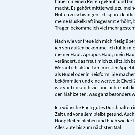
habe mir einen Reifen gekauft und bin 
macht. Es gehört mittlerweile zu mei
Hüften zu schwingen. Ich spüre deutlic
meine Muskelkraft insgesamt erhöht, 
Tragen bekomme ich viel mehr geste
Nach wie vor freue ich mich riesig übe
ich von außen bekomme. Ich fühle mich 
meiner Haut. Apropos Haut, mein Haut
verändert, das freut mich zusätzlich be
Worauf ich aktuell am meisten Appetit 
als Nudel oder in Reisform. Sie mache
bekömmlich und eine wertvolle Eiweiß
wie vor trinke ich viel und achte auf 
den Mahlzeiten, was ganz besonders wi
Ich wünsche Euch gutes Durchhalten i
Zeit und vor allem bleibt gesund. Auch
Hoop Reifen bleiben und Euch wieder 
Alles Gute bis zum nächsten Mal