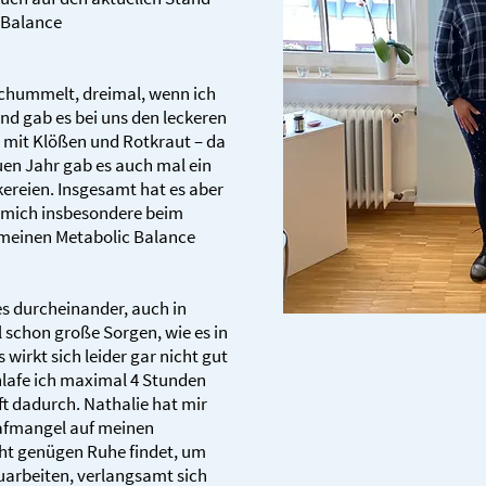
 Balance
eschummelt, dreimal, wenn ich
end gab es bei uns den leckeren
mit Klößen und Rotkraut – da
uen Jahr gab es auch mal ein
ereien. Insgesamt hat es aber
e mich insbesondere beim
meinen Metabolic Balance
es durcheinander, auch in
 schon große Sorgen, wie es in
irkt sich leider gar nicht gut
chlafe ich maximal 4 Stunden
t dadurch. Nathalie hat mir
lafmangel auf meinen
cht genügen Ruhe findet, um
uarbeiten, verlangsamt sich