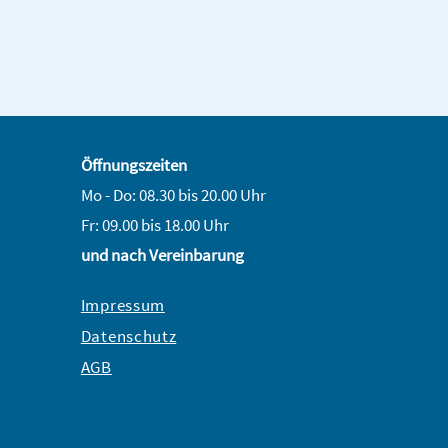
Tagesdosis (30g) in 35
L-Alanin
L-Arginin
Öffnungszeiten
L-Asparaginsäure
Mo - Do: 08.30 bis 20.00 Uhr
L-Cystin + L-Cystein
Fr: 09.00 bis 18.00 Uhr
und nach Vereinbarung
L-
Glutamin-/Glutamin
Impressum
L-Glycin
Datenschutz
L-Histidin
AGB
L-Isoleucin
L-Leucin