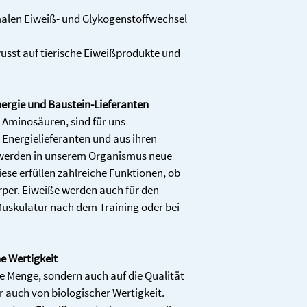
Nährwerte
zur Dosierung und Anw
alen Eiweiß- und Glykogenstoffwechsel 
- trägt zu einem norma
oder Therapeuten.
Glycogenstoffwechsel 
Wichtige Hinweise
wusst auf tierische Eiweißprodukte und 
Nahrungsergänzungsmitt
Energie
- trägt zur normalen p
ausgewogene und abw
Vitamin C
eine gesunde Lebensw
- trägt zu einer norm
Fett
ergie und Baustein-Lieferanten
während und nach inte
Bewahren Sie das Prod
- trägt zu einer norma
 Aminosäuren, sind für uns 
lichtgeschützt und au
Funktion der Knochen 
 Energielieferanten und aus ihren 
Kindern auf.
	davon 
- trägt zu einer norma
werden in unserem Organismus neue 
gesättigte 
Knorpelfunktion bei.
ese erfüllen zahlreiche Funktionen, ob 
Fettsäuren
- trägt zu einem norma
per. Eiweiße werden auch für den 
- trägt dazu bei, die Z
Kohlenhydrate
 Muskulatur nach dem Training oder bei 
schützen.
- trägt zur Verringer
	davon 
e Wertigkeit
Zucker
e Menge, sondern auch auf die Qualität 
Ballaststoffe
r auch von biologischer Wertigkeit. 