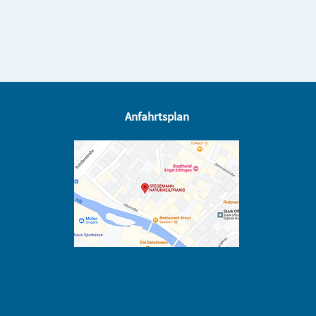
0 ml Wasser
0,72 g
1,31 g
Anfahrtsplan
1,69 g
0,28 g
2,79 g
säure
0,63 g
0,38 g
0,69 g
1,28 g