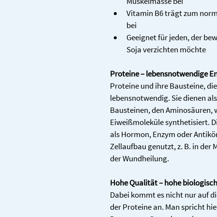
Muskelmasse bei
Vitamin B6 trägt zum norm
bei
Geeignet für jeden, der be
Soja verzichten möchte
Proteine – lebensnotwendige En
Proteine und ihre Bausteine, die
lebensnotwendig. Sie dienen als
Bausteinen, den Aminosäuren, 
Eiweißmoleküle synthetisiert. Di
als Hormon, Enzym oder Antikör
Zellaufbau genutzt, z. B. in der
der Wundheilung.
Hohe Qualität – hohe biologisch
Dabei kommt es nicht nur auf di
der Proteine an. Man spricht hie