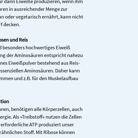
r dann Eiweiße produzieren, wenn ihm 
Eiweiß
uren in ausreichender Menge zur 
n oder vegetarisch ernährt, kann nicht 
Salz
f decken.
bsen und Reis
rd besonders hochwertiges Eiweiß 
g der Aminosäuren entspricht nahezu 
Inhaltsstoffe
nes Eiweißpulver bestehend aus Reis- 
essenziellen Aminosäuren. Daher kann 
Vitamin B6
mmen und z.B. für den Muskelaufbau 
Vitamin C
Garcinia 
ation
Cambogia-
nen, benötigen alle Körperzellen, auch 
Extrakt
gie. Als »Treibstoff« nutzen die Zellen 
erforderliche ATP produziert unser 
	davon 
ähnlichen Stoff. Mit Ribose können 
HCA