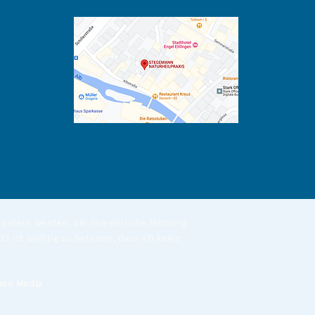
geteilt werden, die ihre ehrliche Meinung
Es ist wichtig zu betonen, dass ich keine
nn Media