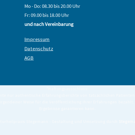
Mo - Do: 08.30 bis 20.00 Uhr
Fr: 09.00 bis 18.00 Uhr
und nach Vereinbarung
Impressum
Datenschutz
AGB
*Haftungsausschluss:
eite nur authentische Erfahrungsberichte von tatsächlichen Patienten 
 irgendeiner Weise für die Veröffentlichung ihrer Erfahrungen bezahlt. 
Ergebnisse garantieren kann.
turheilpraxis Stegemann - Gestaltung und Umsetzung durch
Stegema