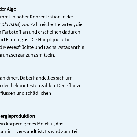
der Alge
** keine NRV vorhande
ommt in hoher Konzentration in der 
pluvialis
) vor. Zahlreiche Tierarten, die 
en Farbstoff an und erscheinen dadurch 
vegan • ohne Farb-, G
 und Flamingos. Die Hauptquelle für 
• gluten-, laktose- und 
 Meeresfrüchte und Lachs. Astaxanthin 
Nahrungsergänzungsmitteln.
nidine«. Dabei handelt es sich um 
u den bekanntesten zählen. Der Pflanze 
flüssen und schädlichen 
nergieproduktion
in körpereigenes Molekül, das 
tamin E verwandt ist. Es wird zum Teil 