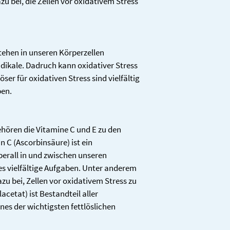
u bei, die Zellen vor oxidativem Stress 
- trägt dazu bei, die Z
Vitamin C
240,0
schützen.
Vitamin E
30,0 
- trägt zu einer norm
während und nach inte
ehen in unseren Körperzellen 
Weintraube
285,7
dikale. Dadruch kann oxidativer Stress 
nkern-
- trägt zu einem norma
Extrakt
öser für oxidativen Stress sind vielfältig 
- trägt zur Verringer
ben.
Vitamin E
142,9
- trägt dazu bei, die Z
hören die Vitamine C und E zu den 
davon OPC
schützen.
 C (Ascorbinsäure) ist ein 
Coenzym 
150,0
überall in und zwischen unseren 
Q10
es vielfältige Aufgaben. Unter anderem 
zu bei, Zellen vor oxidativem Stress zu 
Astaxanthi
5,0 m
cetat) ist Bestandteil aller 
n
s der wichtigsten fettlöslichen 
* Prozentsatz der Näh
Verordnung 1169/201