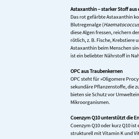
Astaxanthin – starker Stoff aus 
Das rot gefärbte Astaxanthin k
Blutregenalge (
Haematococcus 
diese Algen fressen, reichern d
rötlich, z. B. Fische, Krebstiere
Astaxanthin beim Menschen sind
ist ein beliebter Nährstoff in 
OPC aus Traubenkernen
OPC steht für »Oligomere Procya
sekundäre Pflanzenstoffe, die z
bieten sie Schutz vor Umweltein
Mikroorganismen.
Coenzym Q10 unterstützt die E
Coenzym Q10 oder kurz Q10 ist e
strukturell mit Vitamin K und Vi