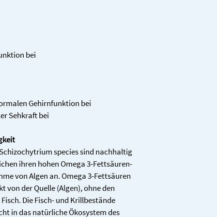
unktion bei
normalen Gehirnfunktion bei
er Sehkraft bei
keit
Schizochytrium species sind nachhaltig 
ichen ihren hohen Omega 3-Fettsäuren-
hme von Algen an. Omega 3-Fettsäuren 
 von der Quelle (Algen), ohne den 
sch. Die Fisch- und Krillbestände 
cht in das natürliche Ökosystem des 