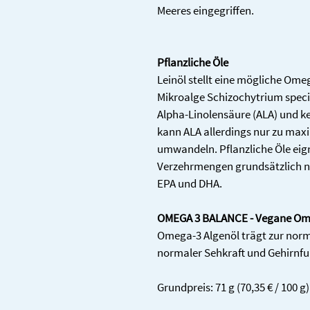
Meeres eingegriffen.
Pflanzliche Öle
Leinöl stellt eine mögliche Ome
Mikroalge Schizochytrium speci
Alpha-Linolensäure (ALA) und ke
kann ALA allerdings nur zu maxi
umwandeln. Pflanzliche Öle eign
Verzehrmengen grundsätzlich n
EPA und DHA.
OMEGA 3 BALANCE - Vegane Ome
Omega-3 Algenöl trägt zur norm
normaler Sehkraft und Gehirnfu
Grundpreis: 71 g (70,35 € / 100 g)