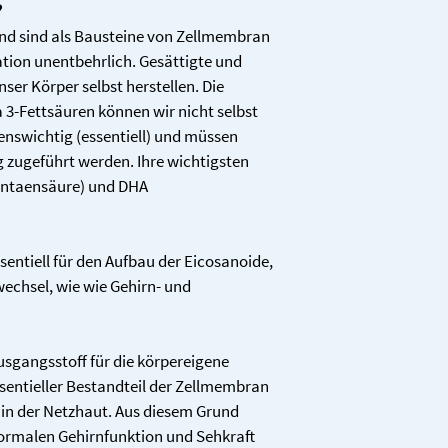
Algenöl
- tragen zu einer norm
?
Bewahren Sie das Prod
DHA
und sind als Bausteine von Zellmembran 
lichtgeschützt und au
davon Omega 3-
Kindern auf.
tion unentbehrlich. Gesättigte und 
Fettsäuren 
- trägt zur Erhaltung 
er Körper selbst herstellen. Die 
- trägt zur Erhaltung e
davon DHA
-Fettsäuren können wir nicht selbst 
enswichtig (essentiell) und müssen 
davon EPA
 zugeführt werden. Ihre wichtigsten 
entaensäure) und DHA 
* Prozentsatz der Näh
Verordnung 1169/201
** keine NRV vorhande
sentiell für den Aufbau der Eicosanoide, 
vegan  •  ohne Farb- un
wechsel, wie wie Gehirn- und 
laktosefrei.
sgangsstoff für die körpereigene 
sentieller Bestandteil der Zellmembran 
in der Netzhaut. Aus diesem Grund 
normalen Gehirnfunktion und Sehkraft 