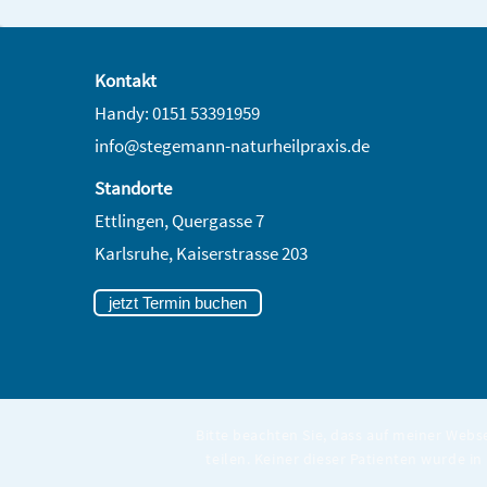
Kontakt
Handy: 0151 53391959
info@stegemann-naturheilpraxis.de
Standorte
Ettlingen, Quergasse 7
Karlsruhe,
Kaiserstrasse 203
jetzt Termin buchen
Bitte beachten Sie, dass auf meiner Webs
teilen. Keiner dieser Patienten wurde in