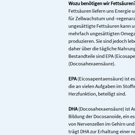
Wozu benötigen wir Fettsäuren
Fettsäuren liefern uns Energie 
für Zellwachstum und -regenara
ungesättigte Fettsäuren kann uns
mehrfach ungesättigten Omega 3
produzieren. Sie sind jedoch leb
daher über die tägliche Nahrung
Bestandteile sind EPA (Eicosap
(Docosahexaensäure).
EPA
 (Eicosapentaensäure) ist es
die an vielen Aufgaben im Stoff
Herzfunktion, beteiligt sind.
DHA
 (Docosahexaensäure) ist Au
Bildung der Docosanoide, ein es
von Nervenzellen im Gehirn und 
trägt DHA zur Erhaltung einer 