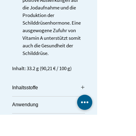
positive Auswirkungen auf 
die Jodaufnahme und die 
Produktion der 
Schilddrüsenhormone. Eine 
ausgewogene Zufuhr von 
Vitamin A unterstützt somit 
auch die Gesundheit der 
Schilddrüse.
Inhalt: 33.2 g (90,21 € / 100 g)
Inhaltsstoffe
Zutaten:
Anwendung
L-Tyrosin, Reismehl, Überzugsmittel: 
Hydroxypropylmethylcellulose 
Bei einer gesunden Schilddrüse 
(Kapselhülle), Zinkbisglycinat, Agaricus 
Health Claims
empfehlen wir 1 x täglich 1 Kapsel mit 
blazei Fruchtkörper-Extrakt, L-
reichlich Wasser einzunehmen. Bei 
Selenomethionin, Beta-Carotin.
Health Claims sind laut EU-Verordnung 
Schilddrüsenfunktionsstörungen 