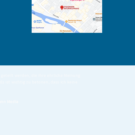
geteilt werden, die ihre ehrliche Meinung
Es ist wichtig zu betonen, dass ich keine
nn Media