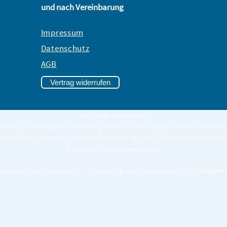
und nach Vereinbarung
Impressum
Datenschutz
AGB
Vertrag widerrufen
*Haftungsausschluss:
eite nur authentische Erfahrungsberichte von tatsächlichen Patienten 
 irgendeiner Weise für die Veröffentlichung ihrer Erfahrungen bezahlt. 
Ergebnisse garantieren kann.
turheilpraxis Stegemann - Gestaltung und Umsetzung durch
Stegema