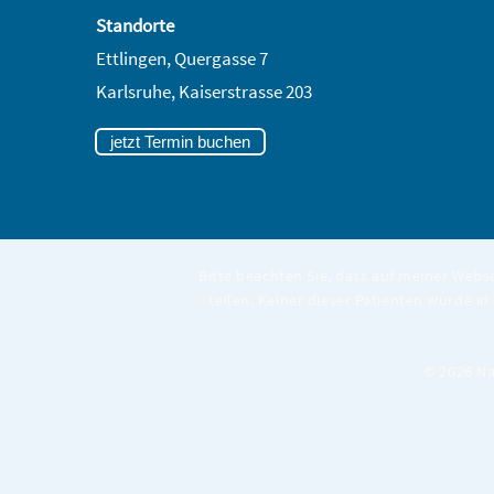
Standorte
Ettlingen, Quergasse 7
Karlsruhe,
Kaiserstrasse 203
jetzt Termin buchen
Bitte beachten Sie, dass auf meiner Webs
teilen. Keiner dieser Patienten wurde in
© 2026 Na