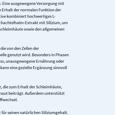
Biotin
. Eine ausgewogene Versorgung mit 
Verzehrmenge darf nich
Ackerschachtelh
trägt zur Erha
en Erhalt der normalen Funktion der 
Geschlossen, kühl, tr
almkraut-
trägt zur Erha
der Reichweite von kle
ive kombiniert hochwertiges L-
Extrakt
trägt zur nor
für Schwangere und St
chachtelhalm-Extrakt mit Silizium, um 
bei.
Jahren) nicht geeignet
schleimhäute sowie den allgemeinen 
trägt zur norm
	davon 
trägt zum nor
Siliziumdioxid
trägt zum nor
Makronährstof
die von den Zellen der 
* Prozentsatz der Näh
lle genutzt wird. Besonders in Phasen 
Nr. 1169/2011.
ress, unausgewogene Ernährung oder 
** keine NRV vorhande
– kann eine gezielte Ergänzung sinnvoll 
vegan • ohne Farb-, G
• gluten- und laktosefr
z, die zum Erhalt der Schleimhäute, 
haut beiträgt. Außerdem unterstützt 
ffwechsel.
für seinen natürlichen Siliziumgehalt. 