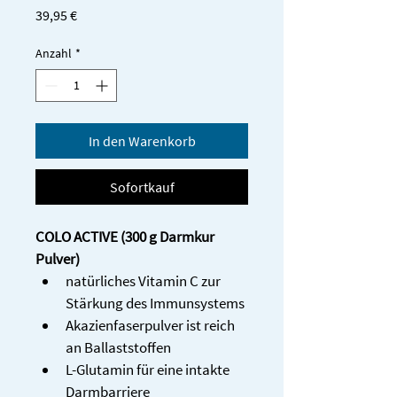
Preis
39,95 €
Anzahl
*
In den Warenkorb
Sofortkauf
COLO ACTIVE (300 g Darmkur 
Pulver)
natürliches Vitamin C zur 
Stärkung des Immunsystems 
Akazienfaserpulver ist reich 
an Ballaststoffen 
L-Glutamin für eine intakte 
Darmbarriere 