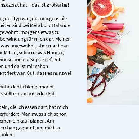
ngezeigt hat – das ist großartig!
ang der Typ war, der morgens nie
eiten sind bei Metabolic Balance
ungewohnt, morgens etwas zu
 Überwindung für mich dar. Meinen
n, was ungewohnt, aber machbar
vor Mittag schon etwas Hunger,
emüse und die Suppe gefreut.
n und da ist mir schon
entriert war. Gut, dass es nur zwei
 habe den Fehler gemacht
s sollte man auf jeden Fall
eln, die ich essen darf, hat mich
erfordert. Man muss sich schon
seinen Einkauf planen. Am
kerchen gegönnt, um mich zu
runken.