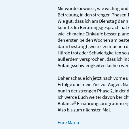
Mir wurde bewusst, wie wichtig und 
Betreuung in den strengen Phasen 1
Wie gut, dass ich am Dienstag dann
konnte. Im Beratungsgespräch hat s
wie ich meine Einkäufe besser plane
den ersten beiden Wochen am besten
darin bestätigt, weiter zu machen un
Hürde trotz der Schwierigkeiten so 
außerdem versprochen, dass ich in 
Anfangsschwierigkeiten lachen wer
Daher schaue ich jetzt nach vorne 
Erfolge und mein Ziel vor Augen. N
nun in der strengen Phase 2, in der 
Ich werde Euch weiter davon berich
Balance® Ernährungsprogramm er
Also bis zum nächsten Mal.
Eure Maria