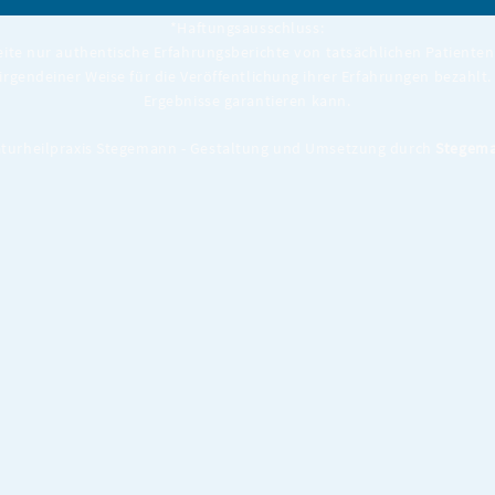
*Haftungsausschluss:
eite nur authentische Erfahrungsberichte von tatsächlichen Patienten 
 irgendeiner Weise für die Veröffentlichung ihrer Erfahrungen bezahlt. 
Ergebnisse garantieren kann.
turheilpraxis Stegemann - Gestaltung und Umsetzung durch
Stegema