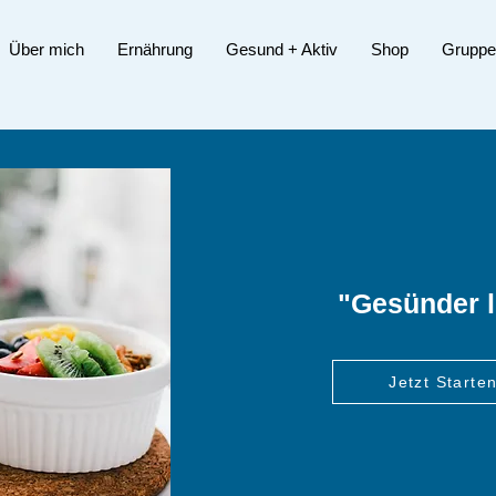
Über mich
Ernährung
Gesund + Aktiv
Shop
Gruppe
"Gesünder l
Jetzt Starten
Jetzt Starten