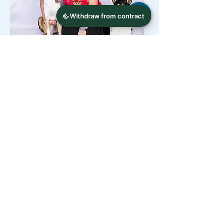
Weiter zu ETAPPE 11
Kontakt
Handy:
0151 53391959
info@stegemann-naturheilpraxis.de
Standorte
Ettlingen, Quergasse 7