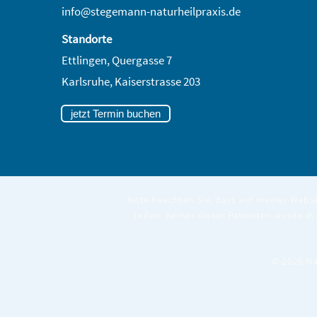
info@stegemann-naturheilpraxis.de
Standorte
Ettlingen, Quergasse 7
Karlsruhe,
Kaiserstrasse 203
jetzt Termin buchen
Bitte beachten Sie, dass auf meiner Webs
teilen. Keiner dieser Patienten wurde in
© 2026 Na