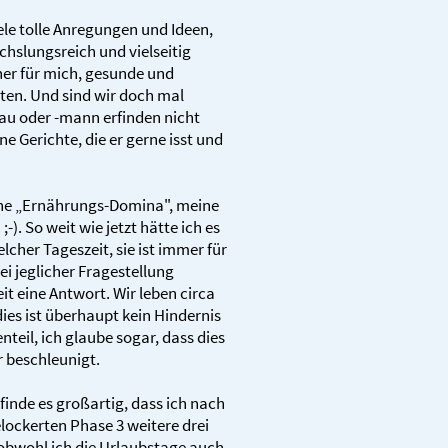
ele tolle Anregungen und Ideen,
hslungsreich und vielseitig
her für mich, gesunde und
ten. Und sind wir doch mal
rau oder -mann erfinden nicht
ne Gerichte, die er gerne isst und
ine „Ernährungs-Domina", meine
). So weit wie jetzt hätte ich es
lcher Tageszeit, sie ist immer für
 Bei jeglicher Fragestellung
t eine Antwort. Wir leben circa
ies ist überhaupt kein Hindernis
teil, ich glaube sogar, dass dies
beschleunigt.
inde es großartig, dass ich nach
ockerten Phase 3 weitere drei
bwohl ich die Urlaubstage auch