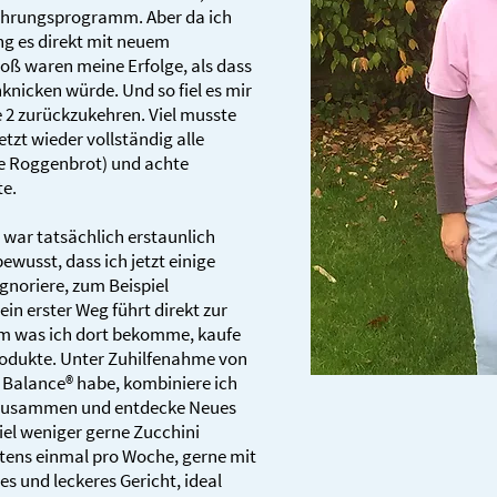
ährungsprogramm. Aber da ich
ing es direkt mit neuem
roß waren meine Erfolge, als dass
nknicken würde. Und so fiel es mir
e 2 zurückzukehren. Viel musste
etzt wieder vollständig alle
te Roggenbrot) und achte
te.
war tatsächlich erstaunlich
bewusst, dass ich jetzt einige
gnoriere, zum Beispiel
n erster Weg führt direkt zur
m was ich dort bekomme, kaufe
odukte. Unter Zuhilfenahme von
 Balance® habe, kombiniere ich
e zusammen und entdecke Neues
iel weniger gerne Zucchini
stens einmal pro Woche, gerne mit
es und leckeres Gericht, ideal