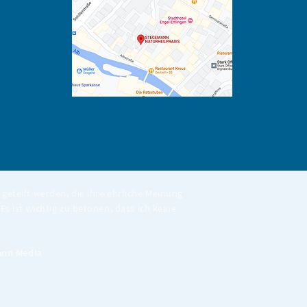
geteilt werden, die ihre ehrliche Meinung
Es ist wichtig zu betonen, dass ich keine
nn Media