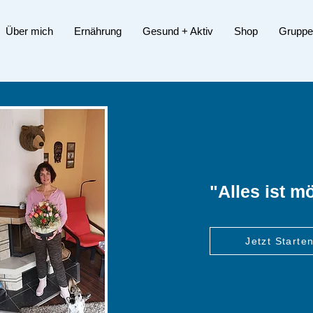
Über mich
Ernährung
Gesund + Aktiv
Shop
Gruppe
"Alles ist m
Jetzt Starten
Jetzt Starten