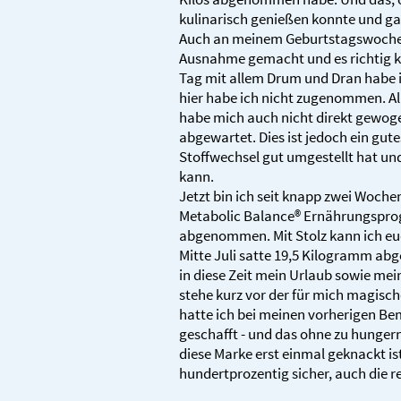
kulinarisch genießen konnte und ga
Auch an meinem Geburtstagswochen
Ausnahme gemacht und es richtig k
Tag mit allem Drum und Dran habe 
hier habe ich nicht zugenommen. Al
habe mich auch nicht direkt gewoge
abgewartet. Dies ist jedoch ein gute
Stoffwechsel gut umgestellt hat un
kann.
Jetzt bin ich seit knapp zwei Woche
Metabolic Balance® Ernährungspro
abgenommen. Mit Stolz kann ich euc
Mitte Juli satte 19,5 Kilogramm a
in diese Zeit mein Urlaub sowie mein
stehe kurz vor der für mich magisch
hatte ich bei meinen vorherigen B
geschafft - und das ohne zu hungern
diese Marke erst einmal geknackt ist
hundertprozentig sicher, auch die re