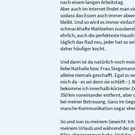
nach einem langen Arbeitstag.
Aber auch im Internet findet man vi
sodass das Essen auch immer abwec
bleibt. Und so wird es immer einfac
schmackhafte Mahlzeiten zuzuberei
ehrlich, auch die perfekteste Hausf
täglich das Rad neu, jeder hat so sei
daher häufiger kocht.
Und dann ist da natürlich noch me
liebe Nathalie bzw. Frau Stegemann ;-
alleine niemals geschafft. Egal zu we
mich da - es sei denn sie schläft :-).
bekomme ich innerhalb kürzester Zei
350 km voneinander entfernt, aber d
bei meiner Betreuung. Ganz im Gegen
manche Kommunikation sogar eher 
So und nun zu meinem Gewicht: Ich f
meinem Urlaub und während der gel
Kilos abgenommen habe. Und das, o