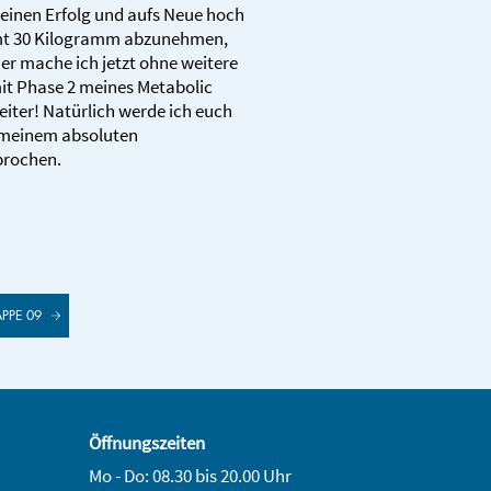
meinen Erfolg und aufs Neue hoch
amt 30 Kilogramm abzunehmen,
er mache ich jetzt ohne weitere
t Phase 2 meines Metabolic
ter! Natürlich werde ich euch
u meinem absoluten
prochen.
APPE 09
Öffnungszeiten
Mo - Do: 08.30 bis 20.00 Uhr