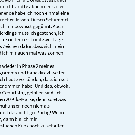
r nichts hätte abnehmen sollen.
ende habe ich noch einmal eine
rachen lassen. Diesen Schummel-
ich mir bewusst gegönnt. Auch
lerdings muss ich gestehen, ich
n, sondern erst mal zwei Tage
s Zeichen dafür, dass sich mein
d ich mir auch mal was gönnen
n wieder in Phase 2 meines
gramms und habe direkt weiter
h heute verkünden, dass ich seit
bgenommen habe! Und das, obwohl
 Geburtstag gefallen sind. Ich
en 20 Kilo-Marke, denn so etwas
emühungen noch niemals
, ist das nicht großartig! Wenn
, dann bin ich mir
stlichen Kilos noch zu schaffen.