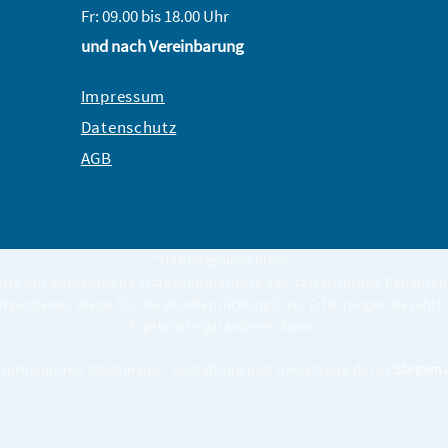
Fr: 09.00 bis 18.00 Uhr
und nach Vereinbarung
Impressum
Datenschutz
AGB
*Haftungsausschluss:
eite nur authentische Erfahrungsberichte von tatsächlichen Patienten 
 irgendeiner Weise für die Veröffentlichung ihrer Erfahrungen bezahlt. 
Ergebnisse garantieren kann.
turheilpraxis Stegemann - Gestaltung und Umsetzung durch
Stegema