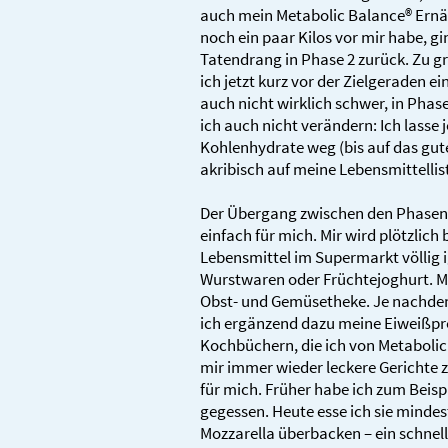
auch mein Metabolic Balance® Ern
noch ein paar Kilos vor mir habe, g
Tatendrang in Phase 2 zurück. Zu g
ich jetzt kurz vor der Zielgeraden ei
auch nicht wirklich schwer, in Phas
ich auch nicht verändern: Ich lasse j
Kohlenhydrate weg (bis auf das gu
akribisch auf meine Lebensmittellis
Der Übergang zwischen den Phasen 
einfach für mich. Mir wird plötzlich 
Lebensmittel im Supermarkt völlig i
Wurstwaren oder Früchtejoghurt. Mei
Obst- und Gemüsetheke. Je nachde
ich ergänzend dazu meine Eiweißpr
Kochbüchern, die ich von Metabolic
mir immer wieder leckere Gericht
für mich. Früher habe ich zum Beisp
gegessen. Heute esse ich sie minde
Mozzarella überbacken – ein schnell