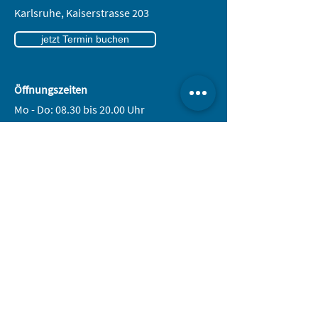
Karlsruhe,
Kaiserstrasse 203
jetzt Termin buchen
Öffnungszeiten
Mo - Do: 08.30 bis 20.00 Uhr
Fr: 09.00 bis 18.00 Uhr
und nach Vereinbarung
Impressum
Datenschutz
AGB
Vertrag widerrufen
Anfahrtsplan