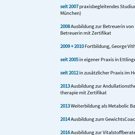
seit 2007
praxis­begleiten­des Studi
München)
2008
Ausbildung zur Betreuerin von 
Betreuerin mit Zertifikat
2009 + 2010
Fortbildung, George Vith
seit 2005
in eigener Praxis in Ettling
seit 2012
in zusätzlicher Praxis im 
2013
Ausbildung zur Andullations­ther
therapie mit Zertifikat
2013
Weiterbildung als Metabolic B
2014
Ausbildung zum Gewichts­Coach 
2016
Ausbildung zur Vital­stoff­bera