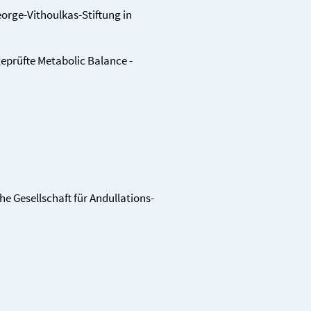
eorge-Vithoulkas-Stiftung in
geprüfte Metabolic Balance -
he Gesell­schaft für Andullations­