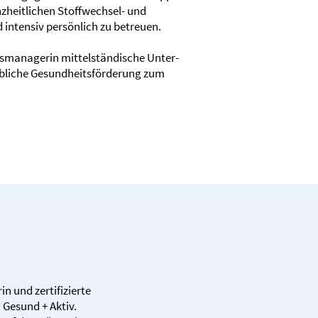
heit­lichen Stoff­wechsel- und
 intensiv persön­lich zu betreuen.
ns­managerin mittel­ständische Unter­
b­liche Gesund­heits­förde­rung zum
n und zertifi­zierte
Gesund + Aktiv.