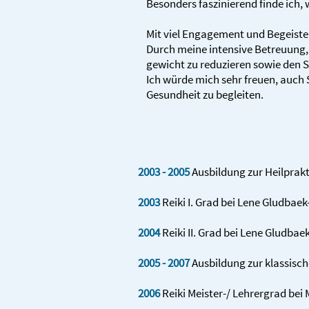
Beson­ders faszinierend finde ich, 
Mit viel Engage­ment und Begeiste
Durch meine intensive Betreuung, v
gewicht zu redu­zieren sowie den St
Ich würde mich sehr freuen, auch 
Gesund­heit zu begleiten.
2003 - 2005
Ausbildung zur Heilprakt
2003
Reiki I. Grad bei Lene Gludbaek
2004
Reiki II. Grad bei Lene Gludbaek
2005 - 2007
Ausbildung zur klassisch
2006
Reiki Meister-/ Lehrer­grad be