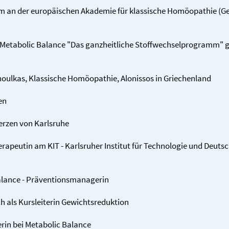
um an der euro­päischen Akademie für klassische Homöo­pathie (G
Metabolic Balance "Das ganz­heit­liche Stoff­wechsel­programm" 
oulkas, Klassische Homöo­pathie, Alonissos in Griechen­land
en
Herzen von Karlsruhe
a­peutin am KIT - Karls­ruher Institut für Techno­logie und Deutsc
alance - Präventions­managerin
als Kurs­leiterin Gewichts­reduktion
terin bei Metabolic Balance