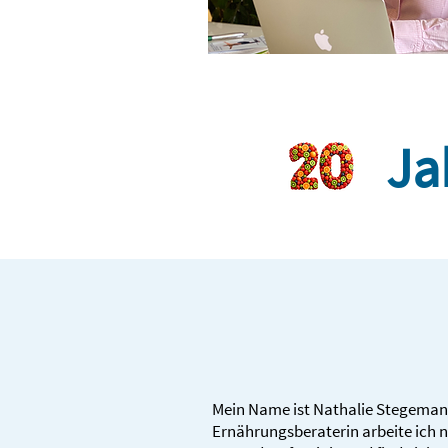
Ja
Mein Name ist Nathalie Stegemann (g
Ernährungs­beraterin arbeite ic