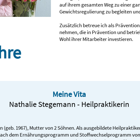
auf ihrem gesamten Weg zu einer ganz­
Gewichts­regulierung zu begleiten und
Zusätzlich betreue ich als Präventio
nehmen, die in Präven­tion und betrie
Wohl ihrer Mitarbeiter investieren.
hre
Meine Vita
Nathalie Stegemann - Heilpraktikerin
eb. 1967), Mutter von 2 Söhnen. Als aus­gebildete Heil­prakti­keri
h nach dem Ernährungs­programm und Stoffwechselprogramm von 