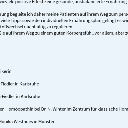
wieviele positive Effekte eine gesunde, aus­balan­­cierte Ernährung
­rung begleite ich daher meine Patienten auf ihrem Weg zum persö
iele Tipps sowie den indivi­duellen Ernährungs­plan gelingt es wi
off­wechsel nach­haltig zu regu­lieren.
Sie auf Ihrem Weg zu einem guten Körper­gefühl, vor allem, aber z
ikerin
-Fiedler in Karlsruhe
-Fiedler in Karlsruhe
en Homöo­pathin bei Dr. N. Winter im Zentrum für klassische Homö
i Monika Westhues in Münster