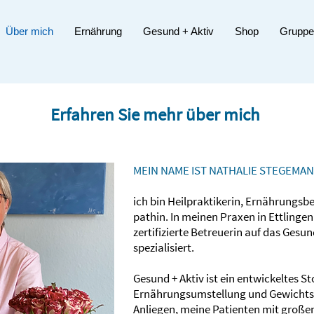
Über mich
Ernährung
Gesund + Aktiv
Shop
Gruppe
Erfahren Sie mehr über mich
MEIN NAME IST NATHALIE STEGEMAN
ich bin Heilpraktikerin, Ernährungs­
pathin. In meinen Praxen in Ettlingen
zertifi­zierte Betreuerin auf das Ges
speziali­siert.
Gesund + Aktiv ist ein entwickeltes 
Ernährungs­umstellung und Gewichts­r
Anliegen, meine Patienten mit große