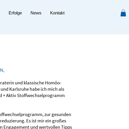
Erfolge
News
Kontakt
N,
beraterin und klassische Homöo­
 und Karls­ruhe habe ich mich als
und + Aktiv Stoff­wechsel­programm
Stoff­wechsel­programm, zur gesunden
eduzierung. Es ist mir ein großes
m Engage­ment und wert­vollen Tipps