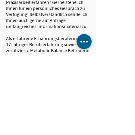
Praxisarbeit erfahren? Gerne stehe ich
Ihnen für ein persönliches Gespräch zu
Verfügung! Selbstverständlich sende ich
Ihnen auch gerne auf Anfrage
umfangreiches Informationsmaterial zu.
Als erfahrene Ernährungsberaterin mit
17-jähriger Berufserfahrung sowie
zertifizierte Metabolic Balance Betreuerin
habe ich eine große Expertise in diesem
Bereich vorzuweisen. Ich würde mich
freuen, wenn Sie Ihre Patienten auf diese
gesunde Möglichkeit der nachhaltigen
Gewichtsreduzierung und
Stoffwechselregulierung aufmerksam
machen würden.
Kontakt
Handy:
0151 53391959